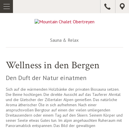
DE
U
IT
A
EN
G
UNSER
CHALET
Sauna & Relax
SAUNA
&
Wellness in den Bergen
RELAX
LAGE
Den Duft der Natur einatmen
Sich auf die wärmenden Holzbänke der privaten Biosauna setzen.
SOMMER
Die Beine hochlegen. Die direkte Aussicht auf das Tauferer Ahrntal
und die Gletscher der Zillertaler Alpen genießen. Das natürliche
WINTER
Aroma ätherischer Öle in sich aufnehmen. Nach einer
anspruchsvollen Bergtour auf einen der vielen umliegenden
Dreitausendern oder einem Tag auf den Skiern. Seinem Körper und
PREISE
seiner Seele etwas Gutes tun. Im alpin angehauchten Ruheraum mit
&
Panoramablick entspannen. Das Bild der gewaltigen