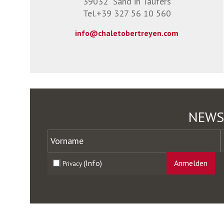
39032
Sand in Taufers
Tel.
+39 327 56 10 560
info@chaletobertreyen.com
NEWS
(Info)
Anmelden
Privacy