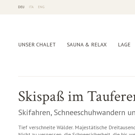
DE
U
IT
A
EN
G
UNSER CHALET
SAUNA & RELAX
LAGE
Skispaß im Taufere
Skifahren, Schneeschuhwandern u
Tief verschneite Wälder. Majestätische Dreitausen
Nicht zu vergessen, die Schneesicherheit, die bis w