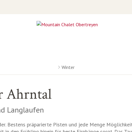
Winter
r Ahrntal
nd Langlaufen
der. Bestens präparierte Pisten und jede Menge Möglichkei
eit in den Frühling hinein für beste Firnhänge sorgt. Das Ta