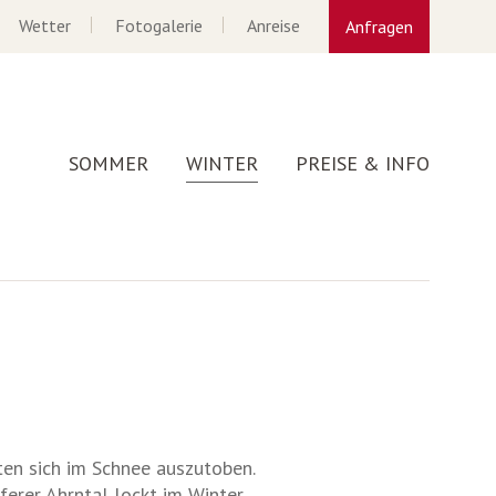
Wetter
Fotogalerie
Anreise
Anfragen
SOMMER
WINTER
PREISE & INFO
ten sich im Schnee auszutoben.
uferer Ahrntal lockt im Winter